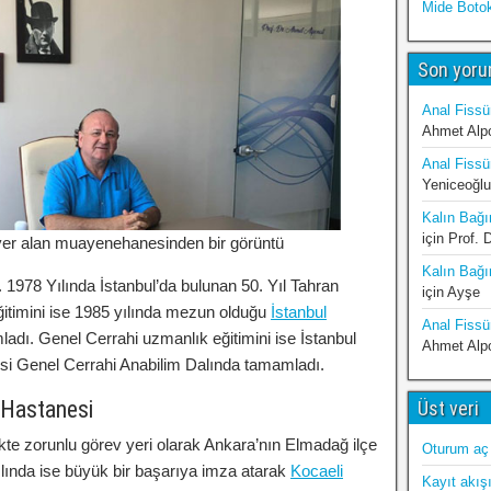
Mide Boto
Son yoru
Anal Fissü
Ahmet Alp
Anal Fissü
Yeniceoğlu
Kalın Bağır
için
Prof. 
yer alan muayenehanesinden bir görüntü
Kalın Bağır
 1978 Yılında İstanbul’da bulunan 50. Yıl Tahran
için
Ayşe
ğitimini ise 1985 yılında mezun olduğu
İstanbul
Anal Fissü
adı. Genel Cerrahi uzmanlık eğitimini ise İstanbul
Ahmet Alp
esi Genel Cerrahi Anabilim Dalında tamamladı.
 Hastanesi
Üst veri
ikte zorunlu görev yeri olarak Ankara’nın Elmadağ ilçe
Oturum aç
ılında ise büyük bir başarıya imza atarak
Kocaeli
Kayıt akış