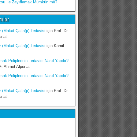
ksu İle Zayıflamak Mümkün mü?
mlar
r (Makat Çatlağı) Tedavisi
için
Prof. Dr.
onat
r (Makat Çatlağı) Tedavisi
için
Kamil
sak Poliplerinin Tedavisi Nasıl Yapılır?
Dr. Ahmet Alponat
sak Poliplerinin Tedavisi Nasıl Yapılır?
r (Makat Çatlağı) Tedavisi
için
Prof. Dr.
onat
ı