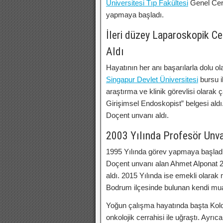
Üniversitesi Tıp Fakültesi
Genel Cerr
yapmaya başladı.
İleri düzey Laparoskopik Ce
Aldı
Hayatının her anı başarılarla dolu o
Singapur Devlet Üniversitesi
bursu i
araştırma ve klinik görevlisi olarak
Girişimsel Endoskopist” belgesi ald
Doçent unvanı aldı.
2003 Yılında Profesör Unva
1995 Yılında görev yapmaya başladığ
Doçent unvanı alan Ahmet Alponat 20
aldı. 2015 Yılında ise emekli olarak
Bodrum ilçesinde bulunan kendi m
Yoğun çalışma hayatında başta Kolo
onkolojik cerrahisi ile uğraştı. Ayr