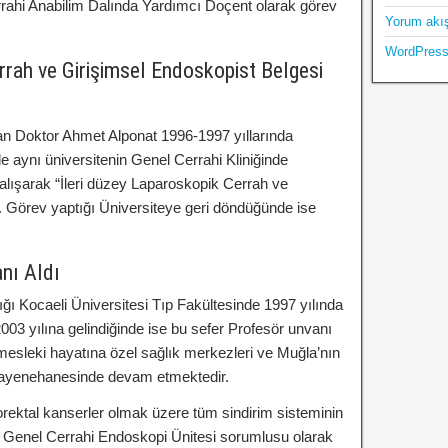
ahi Anabilim Dalında Yardımcı Doçent olarak görev
Yorum akı
WordPress
rrah ve Girişimsel Endoskopist Belgesi
lan Doktor Ahmet Alponat 1996-1997 yıllarında
le aynı üniversitenin Genel Cerrahi Kliniğinde
 çalışarak “İleri düzey Laparoskopik Cerrah ve
ı. Görev yaptığı Üniversiteye geri döndüğünde ise
nı Aldı
ı Kocaeli Üniversitesi Tıp Fakültesinde 1997 yılında
03 yılına gelindiğinde ise bu sefer Profesör unvanı
 mesleki hayatına özel sağlık merkezleri ve Muğla’nın
uayenehanesinde devam etmektedir.
rektal kanserler olmak üzere tüm sindirim sisteminin
ıca Genel Cerrahi Endoskopi Ünitesi sorumlusu olarak