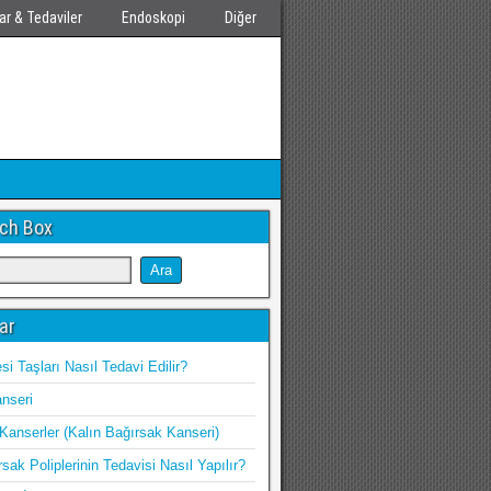
ar & Tedaviler
Endoskopi
Diğer
ch Box
ar
i Taşları Nasıl Tedavi Edilir?
nseri
 Kanserler (Kalın Bağırsak Kanseri)
sak Poliplerinin Tedavisi Nasıl Yapılır?