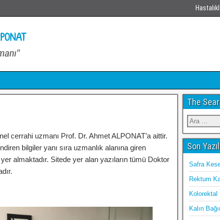
Hastalıkl
The Sear
nel cerrahi uzmanı Prof. Dr. Ahmet ALPONAT’a aittir.
Son Yazıl
endiren bilgiler yanı sıra uzmanlık alanına giren
ri yer almaktadır. Sitede yer alan yazıların tümü Doktor
Safra Keses
dır.
Rektum Ka
Kolorektal
Kalın Bağır