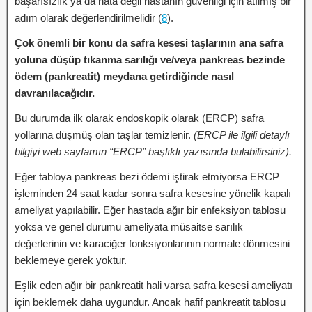
başarısızlık ya da hata değil hastanın güvenliği için atılmış bir
adım olarak değerlendirilmelidir (
8
).
Çok önemli bir konu da safra kesesi taşlarının ana safra
yoluna düşüp tıkanma sarılığı ve/veya pankreas bezinde
ödem (pankreatit) meydana getirdiğinde nasıl
davranılacağıdır.
Bu durumda ilk olarak endoskopik olarak (ERCP) safra
yollarına düşmüş olan taşlar temizlenir.
(ERCP ile ilgili detaylı
bilgiyi web sayfamın “ERCP” başlıklı yazısında bulabilirsiniz).
Eğer tabloya pankreas bezi ödemi iştirak etmiyorsa ERCP
işleminden 24 saat kadar sonra safra kesesine yönelik kapalı
ameliyat yapılabilir. Eğer hastada ağır bir enfeksiyon tablosu
yoksa ve genel durumu ameliyata müsaitse sarılık
değerlerinin ve karaciğer fonksiyonlarının normale dönmesini
beklemeye gerek yoktur.
Eşlik eden ağır bir pankreatit hali varsa safra kesesi ameliyatı
için beklemek daha uygundur. Ancak hafif pankreatit tablosu