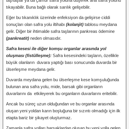
taş/taşlar ya da çamur safra yoluna düşerek ana safra yolunu
tıkayabilir. Buna bağlı olarak sarılık gelişebilir.
Eğer bu tıkanıklık üzerinde enfeksiyon da gelişirse ciddi
sonuçları olan safra yolu iltihabı
(kolanjit)
tablosu meydana
gelir. Diğer bir ihtimalde safra taşlarının pankreas ödemine
(pankreatit)
neden olmasıdır.
Safra kesesi ile diğer komşu organlar arasında yol
oluşması (fistülleşme):
Safra kesesindeki taşların, özellikle
büyük olanların duvara yaptığı bası sonucunda duvarda bir
ülserleşme meydana gelir.
Duvarda meydana gelen bu ülserleşme kese komşuluğunda
bulunan ana safra yolu, mide, barsak gibi organların
duvarlarını da etkileyerek bu organların duvarlarını eritebilir.
Ancak bu süreç uzun olduğundan ve bu organlar arasında
oluşan yeni yoldan karın boşluğuna bir sızıntı olmadığı için ilk
etapta bariz bir şikayet oluşturmaz.
Zamanla safra yolları barsaklardan oluşan bu yeni yolla gelen