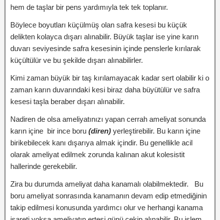
hem de taşlar bir pens yardımıyla tek tek toplanır.
Böylece boyutları küçülmüş olan safra kesesi bu küçük
delikten kolayca dışarı alınabilir. Büyük taşlar ise yine karın
duvarı seviyesinde safra kesesinin içinde penslerle kırılarak
küçültülür ve bu şekilde dışarı alınabilirler.
Kimi zaman büyük bir taş kırılamayacak kadar sert olabilir ki o
zaman karın duvarındaki kesi biraz daha büyütülür ve safra
kesesi taşla beraber dışarı alınabilir.
Nadiren de olsa ameliyatınızı yapan cerrah ameliyat sonunda
karın içine bir ince boru
(diren)
yerleştirebilir. Bu karın içine
birikebilecek kanı dışarıya almak içindir. Bu genellikle acil
olarak ameliyat edilmek zorunda kalınan akut kolesistit
hallerinde gerekebilir.
Zira bu durumda ameliyat daha kanamalı olabilmektedir. Bu
boru ameliyat sonrasında kanamanın devam edip etmediğinin
takip edilmesi konusunda yardımcı olur ve herhangi kanama
işareti yoksa ameliyatın ertesi günü çekip alınabilir. Bu işlem