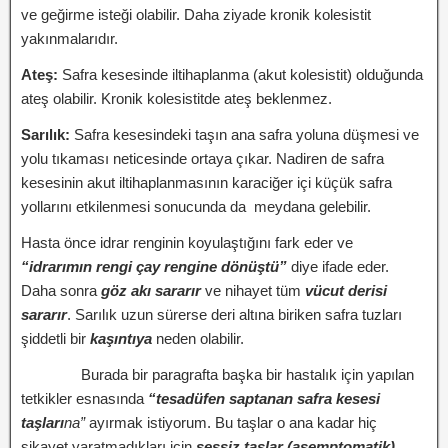
ve geğirme isteği olabilir. Daha ziyade kronik kolesistit
yakınmalarıdır.
Ateş:
Safra kesesinde iltihaplanma (akut kolesistit) olduğunda
ateş olabilir. Kronik kolesistitde ateş beklenmez.
Sarılık:
Safra kesesindeki taşın ana safra yoluna düşmesi ve
yolu tıkaması neticesinde ortaya çıkar. Nadiren de safra
kesesinin akut iltihaplanmasının karaciğer içi küçük safra
yollarını etkilenmesi sonucunda da meydana gelebilir.
Hasta önce idrar renginin koyulaştığını fark eder ve
“idrarımın rengi çay rengine dönüştü”
diye ifade eder.
Daha sonra
göz akı sararır
ve nihayet tüm
vücut derisi
sararır
. Sarılık uzun sürerse deri altına biriken safra tuzları
şiddetli bir
kaşıntıya
neden olabilir.
Burada bir paragrafta başka bir hastalık için yapılan
tetkikler esnasında
“tesadüfen saptanan safra kesesi
taşları
na”
ayırmak istiyorum. Bu taşlar o ana kadar hiç
şikayet yaratmadıkları için
sessiz taşlar (asemptomatik)