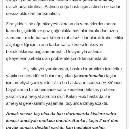
olarak adlandırılırlar. Aslında çoğu hasta için aslında ne kadar
sessiz oldukları tartışmalıdır.
Zira şiddetli bir ağrı hikayesi olmasa da yemeklerden sonra
karında şişkinlik ve gaz çoğunlukla hastalar tarafından uzun
zamandır mide-barsak kökenli rahatsızlıklar olarak kabul edilip
alışılageldiği için o ana kadar safra kesesi fonksiyon
bozukluklarına bağlanmamıştır. Dolayısıyla aslında
şikayetlerin sebebi olan problemle şimdi tanışmışlardır.
Hiç şikayet yaratmayan, başka bir problem için tetkik
yapılırken tesadüfen bulunmuş olan
(asemptomatik
) taşlar
için ameliyat şartı yoktur. Zira bu hastaların sadece % 35’ inde
hayatlarının bir döneminde safra keselerindeki taş problem
yaratır ve ameliyat zorunlu olur. Kalan %65 hasta da ise
ameliyat gereksinimi yaşamları boyunca olmayacaktır.
Ancak sessiz taş olsa da bazı durumlarda kişilere safra
kesesi ameliyatı mutlaka önerilir. Bunlar; taşın 2 cm’ den
büyük olması, diyabet varlığı, kan hastalığı varlığı,