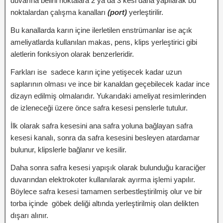
duvarına belirli noktalara 2 ya da 3 kesi daha yapılarak bu
noktalardan çalışma kanalları
(port)
yerleştirilir.
Bu kanallarda karın içine ilerletilen enstrümanlar ise açık
ameliyatlarda kullanılan makas, pens, klips yerleştirici gibi
aletlerin fonksiyon olarak benzerleridir.
Farkları ise sadece karın içine yetişecek kadar uzun
saplarının olması ve ince bir kanaldan geçebilecek kadar ince
dizayn edilmiş olmalarıdır. Yukarıdaki ameliyat resimlerinden
de izleneceği üzere önce safra kesesi penslerle tutulur.
İlk olarak safra kesesini ana safra yoluna bağlayan safra
kesesi kanalı, sonra da safra kesesini besleyen atardamar
bulunur, klipslerle bağlanır ve kesilir.
Daha sonra safra kesesi yapışık olarak bulunduğu karaciğer
duvarından elektrokoter kullanılarak ayırma işlemi yapılır.
Böylece safra kesesi tamamen serbestleştirilmiş olur ve bir
torba içinde göbek deliği altında yerleştirilmiş olan delikten
dışarı alınır.