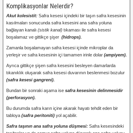
Komplikasyonlar Nelerdir?
Akut kolesistit:
Safra kesesi içindeki bir taşın safra kesesinin
kasılmaları sonucunda safra kesesini ana safra yoluna
bağlayan kanalı
(sistik kanal)
tıkaması ile safra kesesi
boşalamaz ve gittikçe şişer
(hidrops).
Zamanla boşalamayan safra kesesi içinde mikroplar da
yerleşir ve safra kesesinin içi tamamen irinle dolar
(ampiyem).
Ayrıca gittikçe şişen safra kesesini besleyen damarlarda
tıkanıklık oluşarak safra kesesi duvarının beslenmesi bozulur
(safra kesesi gangreni).
Bundan bir sonraki aşama ise
safra kesesinin delinmesidir
(perforasyon).
Bu durumda safra karın içine akarak hayatı tehdit eden bir
tabloya
(safra peritoniti)
yol açabilir.
Safra taşının ana safra yoluna düşmesi:
Safra kesesindeki