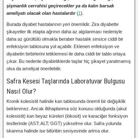
şişmanlık cerrahisi geçirecekler ya da kalın barsak
ameliyatı olacak olan hastalardır
(
1
).
Burada diyabet hastalarının yeri önemlidir. Zira diyabette
şikayetler ilk etapta ağrının daha az algılanması nedeniyle
daha az gürültülü olmakla beraber hastalık sinsice ciddi bir
enfeksiyon tablosuna yol açabilir. Eklenen enfeksiyon ve
diyabetin birbirlerini tetiklemesi ile daha ciddi bir tablo ortaya
çıkar. Bu nedenle diyabetiklerde taşlar hiç şikayet yaratmamış
olsa da ameliyat önerilebilir.
Safra Kesesi Taşlarında Laboratuvar Bulgusu
Nasıl Olur?
Kronik kolesistit halinde kan tablosunda önemli bir değişiklik
beklenmez. Ancak iltihaplanma söz konusu olduğunda (akut
kolesistit) kan beyaz küreleri (lökosit) ve karaciğer fonksiyon
testlerinde (AST; ALT; GGT) yükselme olur. Safra yolunda
tıkanma halinde ise bilüribin seviyesinde artma olur.