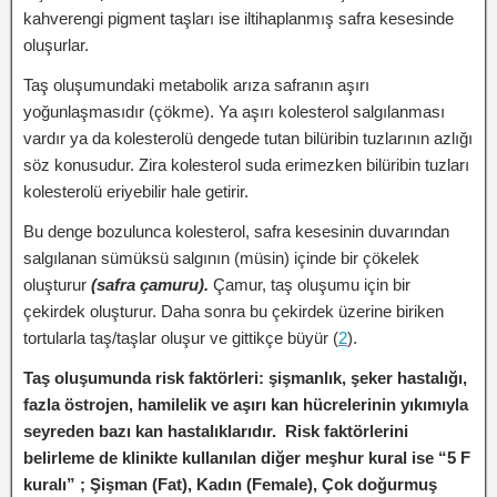
kahverengi pigment taşları ise iltihaplanmış safra kesesinde
oluşurlar.
Taş oluşumundaki metabolik arıza safranın aşırı
yoğunlaşmasıdır (çökme). Ya aşırı kolesterol salgılanması
vardır ya da kolesterolü dengede tutan bilüribin tuzlarının azlığı
söz konusudur. Zira kolesterol suda erimezken bilüribin tuzları
kolesterolü eriyebilir hale getirir.
Bu denge bozulunca kolesterol, safra kesesinin duvarından
salgılanan sümüksü salgının (müsin) içinde bir çökelek
oluşturur
(safra çamuru).
Çamur, taş oluşumu için bir
çekirdek oluşturur. Daha sonra bu çekirdek üzerine biriken
tortularla taş/taşlar oluşur ve gittikçe büyür (
2
).
Taş oluşumunda risk faktörleri: şişmanlık, şeker hastalığı,
fazla östrojen, hamilelik ve aşırı kan hücrelerinin yıkımıyla
seyreden bazı kan hastalıklarıdır. Risk faktörlerini
belirleme de klinikte kullanılan diğer meşhur kural ise “5 F
kuralı” ; Şişman (Fat), Kadın (Female), Çok doğurmuş