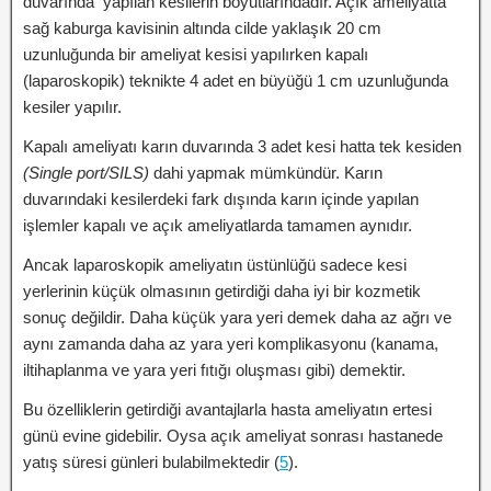
duvarında yapılan kesilerin boyutlarındadır. Açık ameliyatta
sağ kaburga kavisinin altında cilde yaklaşık 20 cm
uzunluğunda bir ameliyat kesisi yapılırken kapalı
(laparoskopik) teknikte 4 adet en büyüğü 1 cm uzunluğunda
kesiler yapılır.
Kapalı ameliyatı karın duvarında 3 adet kesi hatta tek kesiden
(Single port/SILS)
dahi yapmak mümkündür. Karın
duvarındaki kesilerdeki fark dışında karın içinde yapılan
işlemler kapalı ve açık ameliyatlarda tamamen aynıdır.
Ancak laparoskopik ameliyatın üstünlüğü sadece kesi
yerlerinin küçük olmasının getirdiği daha iyi bir kozmetik
sonuç değildir. Daha küçük yara yeri demek daha az ağrı ve
aynı zamanda daha az yara yeri komplikasyonu (kanama,
iltihaplanma ve yara yeri fıtığı oluşması gibi) demektir.
Bu özelliklerin getirdiği avantajlarla hasta ameliyatın ertesi
günü evine gidebilir. Oysa açık ameliyat sonrası hastanede
yatış süresi günleri bulabilmektedir (
5
).