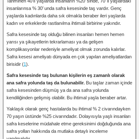
Tahminen 40’lı yaşlarda insanların %20’ sinde, 70’ li yaşlardaki
insanlarınsa % 30’ unda safra kesesinde taş vardır. Genç
yaşlarda kadınlarda daha sık olmakla beraber ileri yaşlarda
kadın ve erkeklerde rastlanılma ihtimali birbirine yakındır.
Safra kesesinde taş olduğu bilinen insanları hemen hemen
yarısı ya şikayetlerin tekrarlaması ya da gelişen
komplikasyonlar nedeniyle ameliyat olmak zorunda kalırlar.
Safra kesesi ameliyatı dünyada en çok yapılan ameliyatlardan
birisidir (
1
).
Safra kesesinde taş bulunan kişilerin eş zamanlı olarak
ana safra yolunda taş da bulunabilir.
Bu taşlar zaman içinde
safra kesesinden düşmüş ya da ana safra yolunda
kendiliğinden gelişmiş olabilir. Bu ihtimal yaşla beraber artar.
Yaklaşık olarak genç hastalarda bu ihtimal % 2 civarındayken
70 yaşın üstünde %25 civarındadır. Dolayısıyla yaşlı insanları
safra keselerine müdahale etme gereksinimi doğduğunda ana
safra yolları hakkında da mutlaka detaylı inceleme
yapılmalıdır.